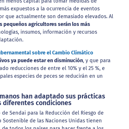
een menos capital para tomar medidas de
más expuestos a la ocurrencia de eventos
alor que actualmente son demasiado elevados. Al
s pequeños agricultores serán los más
nologías, insumos, información y recursos
aptación.
ubernamental sobre el Cambio Climático
tivos ya puede estar en disminución
, y que para
do reducciones de entre el 10% y el 25 %, e
ipales especies de peces se reducirán en un
 humanos han adaptado sus prácticas
s diferentes condiciones
co de Sendai para la Reducción del Riesgo de
lo Sostenible de las Naciones Unidas tienen
 de todos los países para hacer frente a los