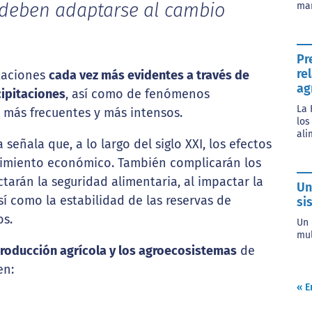
 deben adaptarse al cambio
mar
Pr
re
taciones
cada vez más evidentes a través de
ag
cipitaciones
, así como de fenómenos
La 
 más frecuentes y más intensos.
los
ali
a señala que, a lo largo del siglo XXI, los efectos
ecimiento económico. También complicarán los
ctarán la seguridad alimentaria, al impactar la
Un
í como la estabilidad de las reservas de
si
os.
Un 
mul
producción agrícola y los agroecosistemas
de
en:
« E