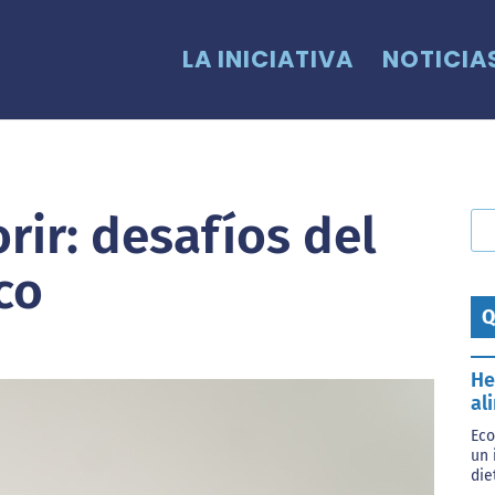
LA INICIATIVA
NOTICIA
rir: desafíos del
co
Q
He
al
Eco
un 
die