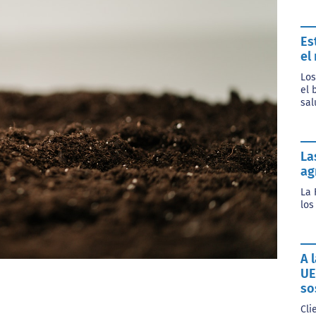
Es
el
Los
el 
sal
La
ag
La 
los
A 
UE
so
Cli