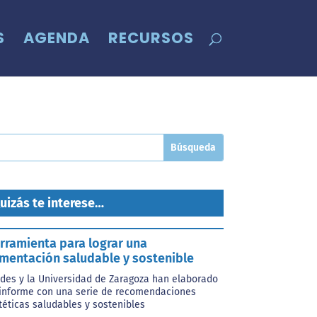
S
AGENDA
RECURSOS
uizás te interese…
rramienta para lograr una
imentación saludable y sostenible
des y la Universidad de Zaragoza han elaborado
informe con una serie de recomendaciones
téticas saludables y sostenibles