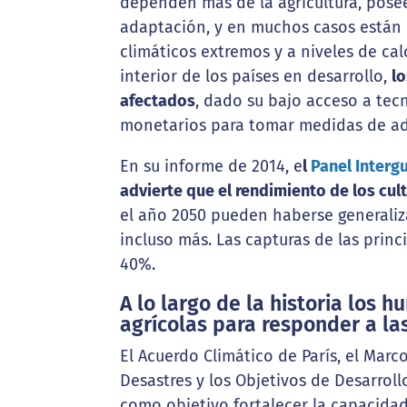
dependen más de la agricultura, pos
adaptación, y en muchos casos están 
climáticos extremos y a niveles de c
interior de los países en desarrollo,
lo
afectados
, dado su bajo acceso a tec
monetarios para tomar medidas de ad
En su informe de 2014, e
l
Panel Interg
advierte que el rendimiento de los cul
el año 2050 pueden haberse generaliza
incluso más. Las capturas de las princ
40%.
A lo largo de la historia los
agrícolas para responder a la
El Acuerdo Climático de París, el Mar
Desastres y los Objetivos de Desarrol
como objetivo fortalecer la capacidad