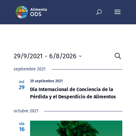
29/9/2021
 - 
6/8/2026
Navegac
Nave
Buscar
de
de
Seleccionar
septiembre 2021
búsqued
vista
fecha.
y
de
29 septiembre 2021
MIÉ
29
vistas
Even
Día Internacional de Conciencia de la
de
Pérdida y el Desperdicio de Alimentos
Eventos
octubre 2021
SÁB
16