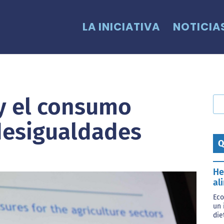
LA INICIATIVA
NOTICIA
y el consumo
desigualdades
Q
He
al
Eco
un 
die