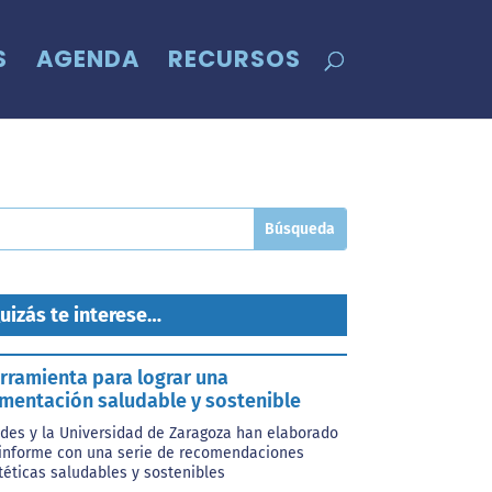
S
AGENDA
RECURSOS
uizás te interese…
rramienta para lograr una
imentación saludable y sostenible
des y la Universidad de Zaragoza han elaborado
informe con una serie de recomendaciones
téticas saludables y sostenibles