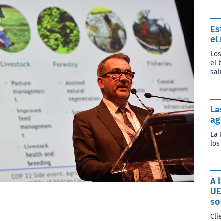
Es
el
Los
el 
sal
La
ag
La 
los
A 
UE
so
Cli