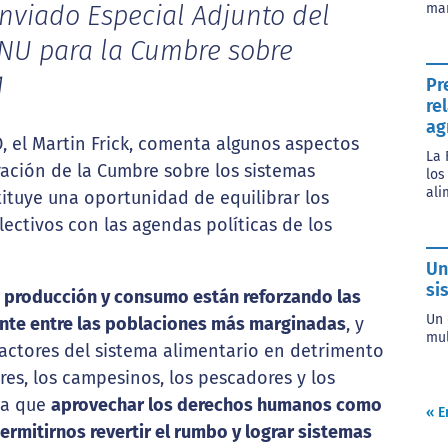
mar
 Enviado Especial Adjunto del
ONU para la Cumbre sobre
1
Pr
re
ag
O, el Martin Frick, comenta algunos aspectos
La 
ación de la Cumbre sobre los sistemas
los
ali
tituye una oportunidad de equilibrar los
lectivos con las agendas políticas de los
Un
si
 producción y consumo están reforzando las
Un 
nte entre las poblaciones más marginadas
, y
mul
actores del sistema alimentario en detrimento
res, los campesinos, los pescadores y los
ala que
aprovechar los derechos humanos como
« E
ermitirnos revertir el rumbo y lograr sistemas